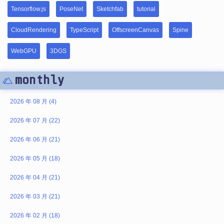
Tensorflow.js
PoseNet
Sketchfab
tutorial
CloudRendering
TypeScript
OffscreenCanvas
Spine
WebGPU
3DGS
monthly
2026 年 08 月 (4)
2026 年 07 月 (22)
2026 年 06 月 (21)
2026 年 05 月 (18)
2026 年 04 月 (21)
2026 年 03 月 (21)
2026 年 02 月 (18)