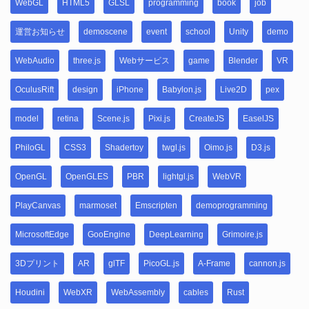
WebGL
HTML5
GLSL
programming
book
job
運営お知らせ
demoscene
event
school
Unity
demo
WebAudio
three.js
Webサービス
game
Blender
VR
OculusRift
design
iPhone
Babylon.js
Live2D
pex
model
retina
Scene.js
Pixi.js
CreateJS
EaselJS
PhiloGL
CSS3
Shadertoy
twgl.js
Oimo.js
D3.js
OpenGL
OpenGLES
PBR
lightgl.js
WebVR
PlayCanvas
marmoset
Emscripten
demoprogramming
MicrosoftEdge
GooEngine
DeepLearning
Grimoire.js
3Dプリント
AR
glTF
PicoGL.js
A-Frame
cannon.js
Houdini
WebXR
WebAssembly
cables
Rust