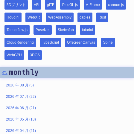
3Dプリント
AR
glTF
PicoGL.js
A-Frame
cannon.js
Houdini
WebXR
WebAssembly
cables
Rust
Tensorflow.js
PoseNet
Sketchfab
tutorial
CloudRendering
TypeScript
OffscreenCanvas
Spine
WebGPU
3DGS
monthly
2026 年 08 月 (5)
2026 年 07 月 (22)
2026 年 06 月 (21)
2026 年 05 月 (18)
2026 年 04 月 (21)