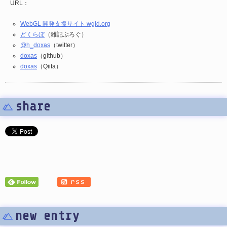
URL：
WebGL 開発支援サイト wgld.org
どくらぼ
（雑記ぶろぐ）
@h_doxas
（twitter）
doxas
（github）
doxas
（Qiita）
share
new entry