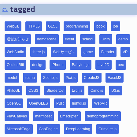
tagged
WebGL
HTML5
GLSL
programming
book
job
運営お知らせ
demoscene
event
school
Unity
demo
WebAudio
three.js
Webサービス
game
Blender
VR
OculusRift
design
iPhone
Babylon.js
Live2D
pex
model
retina
Scene.js
Pixi.js
CreateJS
EaselJS
PhiloGL
CSS3
Shadertoy
twgl.js
Oimo.js
D3.js
OpenGL
OpenGLES
PBR
lightgl.js
WebVR
PlayCanvas
marmoset
Emscripten
demoprogramming
MicrosoftEdge
GooEngine
DeepLearning
Grimoire.js