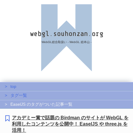
webgl.souhonzan.org
WebGL総合取扱い - WebGL 総本山 -
top
タグ一覧
EaselJS のタグがついた記事一覧
アカデミー賞で話題の Birdman のサイトが WebGL を
利用したコンテンツを公開中！ EaselJS や three.js を
活用！