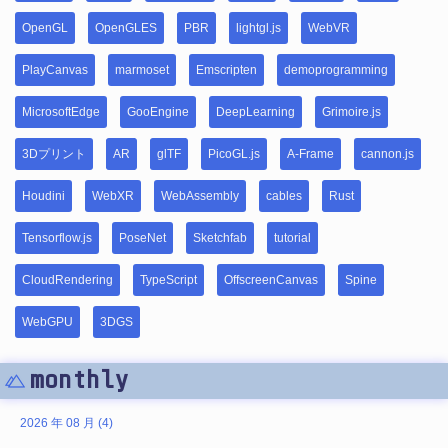
OpenGL
OpenGLES
PBR
lightgl.js
WebVR
PlayCanvas
marmoset
Emscripten
demoprogramming
MicrosoftEdge
GooEngine
DeepLearning
Grimoire.js
3Dプリント
AR
glTF
PicoGL.js
A-Frame
cannon.js
Houdini
WebXR
WebAssembly
cables
Rust
Tensorflow.js
PoseNet
Sketchfab
tutorial
CloudRendering
TypeScript
OffscreenCanvas
Spine
WebGPU
3DGS
monthly
2026 年 08 月 (4)