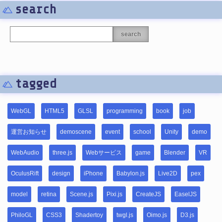
search
search
tagged
WebGL
HTML5
GLSL
programming
book
job
運営お知らせ
demoscene
event
school
Unity
demo
WebAudio
three.js
Webサービス
game
Blender
VR
OculusRift
design
iPhone
Babylon.js
Live2D
pex
model
retina
Scene.js
Pixi.js
CreateJS
EaselJS
PhiloGL
CSS3
Shadertoy
twgl.js
Oimo.js
D3.js