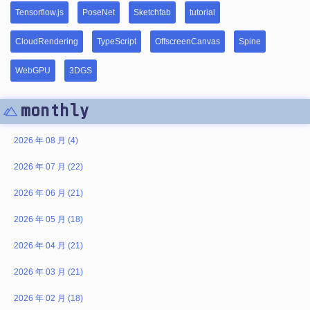
Tensorflow.js
PoseNet
Sketchfab
tutorial
CloudRendering
TypeScript
OffscreenCanvas
Spine
WebGPU
3DGS
monthly
2026 年 08 月 (4)
2026 年 07 月 (22)
2026 年 06 月 (21)
2026 年 05 月 (18)
2026 年 04 月 (21)
2026 年 03 月 (21)
2026 年 02 月 (18)