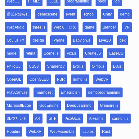
WebGL
HTML5
GLSL
programming
book
job
運営お知らせ
demoscene
event
school
Unity
demo
WebAudio
three.js
Webサービス
game
Blender
VR
OculusRift
design
iPhone
Babylon.js
Live2D
pex
model
retina
Scene.js
Pixi.js
CreateJS
EaselJS
PhiloGL
CSS3
Shadertoy
twgl.js
Oimo.js
D3.js
OpenGL
OpenGLES
PBR
lightgl.js
WebVR
PlayCanvas
marmoset
Emscripten
demoprogramming
MicrosoftEdge
GooEngine
DeepLearning
Grimoire.js
3Dプリント
AR
glTF
PicoGL.js
A-Frame
cannon.js
Houdini
WebXR
WebAssembly
cables
Rust