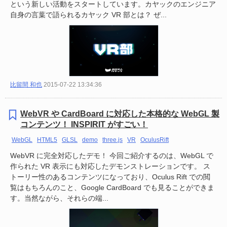
という新しい活動をスタートしています。カヤックのエンジニア
自身の言葉で語られるカヤック VR 部とは？ ぜ...
比留間 和也
2015-07-22 13:34:36
WebVR や CardBoard に対応した本格的な WebGL 製
コンテンツ！ INSPIRIT がすごい！
WebGL
HTML5
GLSL
demo
three.js
VR
OculusRift
WebVR に完全対応したデモ！ 今回ご紹介するのは、WebGL で
作られた VR 表示にも対応したデモンストレーションです。 ス
トーリー性のあるコンテンツになっており、Oculus Rift での閲
覧はもちろんのこと、Google CardBoard でも見ることができま
す。当然ながら、それらの端...