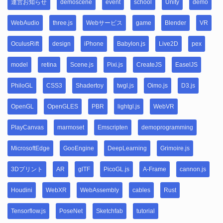
運営お知らせ
demoscene
event
school
Unity
demo
WebAudio
three.js
Webサービス
game
Blender
VR
OculusRift
design
iPhone
Babylon.js
Live2D
pex
model
retina
Scene.js
Pixi.js
CreateJS
EaselJS
PhiloGL
CSS3
Shadertoy
twgl.js
Oimo.js
D3.js
OpenGL
OpenGLES
PBR
lightgl.js
WebVR
PlayCanvas
marmoset
Emscripten
demoprogramming
MicrosoftEdge
GooEngine
DeepLearning
Grimoire.js
3Dプリント
AR
glTF
PicoGL.js
A-Frame
cannon.js
Houdini
WebXR
WebAssembly
cables
Rust
Tensorflow.js
PoseNet
Sketchfab
tutorial