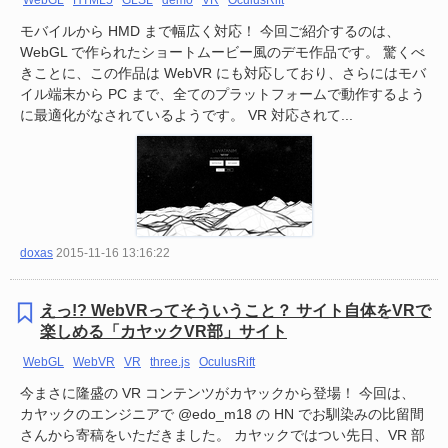
WebGL
HTML5
GLSL
demo
VR
OculusRift
モバイルから HMD まで幅広く対応！ 今回ご紹介するのは、
WebGL で作られたショートムービー風のデモ作品です。 驚くべ
きことに、この作品は WebVR にも対応しており、さらにはモバ
イル端末から PC まで、全てのプラットフォームで動作するよう
に最適化がなされているようです。 VR 対応されて...
doxas
2015-11-16 13:16:22
えっ!? WebVRってそういうこと？ サイト自体をVRで
楽しめる「カヤックVR部」サイト
WebGL
WebVR
VR
three.js
OculusRift
今まさに隆盛の VR コンテンツがカヤックから登場！ 今回は、
カヤックのエンジニアで @edo_m18 の HN でお馴染みの比留間
さんから寄稿をいただきました。 カヤックではつい先日、VR 部