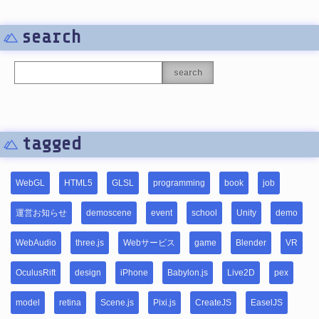
search
search
tagged
WebGL
HTML5
GLSL
programming
book
job
運営お知らせ
demoscene
event
school
Unity
demo
WebAudio
three.js
Webサービス
game
Blender
VR
OculusRift
design
iPhone
Babylon.js
Live2D
pex
model
retina
Scene.js
Pixi.js
CreateJS
EaselJS