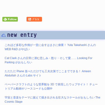
new entry
これほど多彩な作例が一堂に会すはまさに偉業！ Yuta Takahashi さんの
WEB R&D がやばい
Cat Clark さんの日常に潜む悲しみ・怒り・そして愛…… Looking For
Parking がおもしろい
ただただ Plane 並べただけでも工夫次第でここまでできる！ Ameen
Abdullah さんの Labs サイト
ペーパークラフトのような世界観を 3D で表現したウェブサイト！ チュー
トリアル動画やソースコードも公開中
宇宙と音楽をテーマに据えて描き出される壮大なスケールがおもしろい The
Cosmic Stage