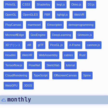
PhiloGL
CSS3
Shadertoy
twgl.js
Oimo.js
D3.js
OpenGL
OpenGLES
PBR
lightgl.js
WebVR
PlayCanvas
marmoset
Emscripten
demoprogramming
MicrosoftEdge
GooEngine
DeepLearning
Grimoire.js
3Dプリント
AR
glTF
PicoGL.js
A-Frame
cannon.js
Houdini
WebXR
WebAssembly
cables
Rust
Tensorflow.js
PoseNet
Sketchfab
tutorial
CloudRendering
TypeScript
OffscreenCanvas
Spine
WebGPU
3DGS
monthly