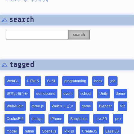
search
search
tagged
WebGL
HTML5
GLSL
programming
book
job
運営お知らせ
demoscene
event
school
Unity
demo
WebAudio
three.js
Webサービス
game
Blender
VR
OculusRift
design
iPhone
Babylon.js
Live2D
pex
model
retina
Scene.js
Pixi.js
CreateJS
EaselJS