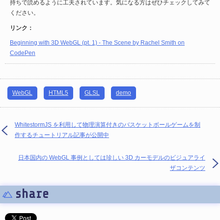
持ちで読めるように工夫されています。気になる方はぜひチェックしてみて
ください。
リンク：
Beginning with 3D WebGL (pt. 1) - The Scene by Rachel Smith on
CodePen
WebGL
HTML5
GLSL
demo
WhitestormJS を利用して物理演算付きのバスケットボールゲームを制
作するチュートリアル記事が公開中
日本国内の WebGL 事例としては珍しい 3D カーモデルのビジュアライ
ザコンテンツ
share