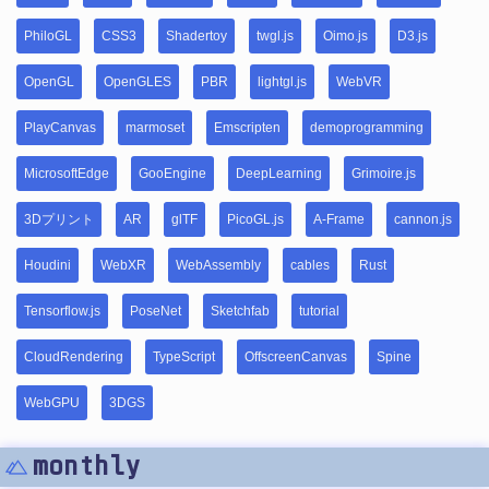
PhiloGL
CSS3
Shadertoy
twgl.js
Oimo.js
D3.js
OpenGL
OpenGLES
PBR
lightgl.js
WebVR
PlayCanvas
marmoset
Emscripten
demoprogramming
MicrosoftEdge
GooEngine
DeepLearning
Grimoire.js
3Dプリント
AR
glTF
PicoGL.js
A-Frame
cannon.js
Houdini
WebXR
WebAssembly
cables
Rust
Tensorflow.js
PoseNet
Sketchfab
tutorial
CloudRendering
TypeScript
OffscreenCanvas
Spine
WebGPU
3DGS
monthly