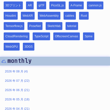
3Dプリント
AR
glTF
PicoGL.js
A-Frame
cannon.js
Houdini
WebXR
WebAssembly
cables
Rust
Tensorflow.js
PoseNet
Sketchfab
tutorial
CloudRendering
TypeScript
OffscreenCanvas
Spine
WebGPU
3DGS
monthly
2026 年 08 月 (4)
2026 年 07 月 (22)
2026 年 06 月 (21)
2026 年 05 月 (18)
2026 年 04 月 (21)