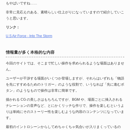
もやばいですね……
非常に見応えのある、素晴らしい仕上がりになっていますので紹介していこ
うと思います。
リンク：
U.S Air Force - Into The Storm
情報量が多く本格的な内容
今回のサイトでは、そこまで忙しい操作を求められるような場面はありませ
ん。
ユーザーが干渉する場面がいくつか登場しますが、それらはいずれも「物語
を先にすすめるためのトリガー」のような役割で、いうなれば「先に進むボ
タン」のようなもので操作は非常に簡単です。
描かれる CG の美しさはもちろんですが、BGM や、場面ごとに挿入される
ナレーションの音声など、とにかくリッチな作りで、操作を楽しむというよ
りは単純にそのストーリー性を楽しむような内容のコンテンツになっていま
す。
最初のイントロシーンからしてめちゃくちゃ気合いが入りまくっているの