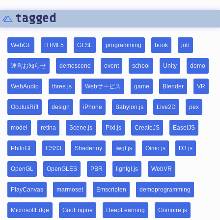
tagged
WebGL
HTML5
GLSL
programming
book
job
運営お知らせ
demoscene
event
school
Unity
demo
WebAudio
three.js
Webサービス
game
Blender
VR
OculusRift
design
iPhone
Babylon.js
Live2D
pex
model
retina
Scene.js
Pixi.js
CreateJS
EaselJS
PhiloGL
CSS3
Shadertoy
twgl.js
Oimo.js
D3.js
OpenGL
OpenGLES
PBR
lightgl.js
WebVR
PlayCanvas
marmoset
Emscripten
demoprogramming
MicrosoftEdge
GooEngine
DeepLearning
Grimoire.js