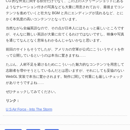
CG 的な外見に関する部分だけでなく、この上のスクリーンショットにある
ようなナレーション付きの写真なども大量に用意されており、最後までコン
テンツを進めていくと壮大な BGM と共にエンディングが流れるなど、とに
かく本気度の高いコンテンツとなっています。
当然ながら全編英語なので、その点が日本人にはちょっと厳しいところです
が、そんなに難しい英語が大量に出てくるわけではないですし、映像や写真
を通じてなんとなく意味もわかるんじゃないかなと思います。
前回のサイトもそうでしたが、アメリカの空軍が公式にこういうサイトを作
って公開しているというのは本当に驚きますね……
たぶん、人材不足を避けるためにこういった魅力的なコンテンツを用意して
志願者を増やそうとしているんだとは思いますが、それにしても妥協のない
WebGL 実装で本当に驚かされます。制作に関して何重にも厳しいチェック
がありそうですよね……
ぜひチェックしてみてください。
リンク：
U.S Air Force - Into The Storm