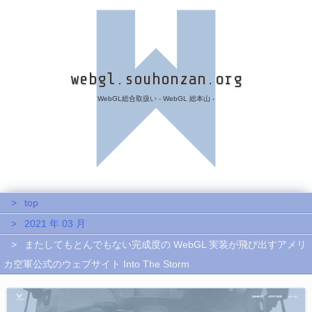
webgl.souhonzan.org
WebGL総合取扱い - WebGL 総本山 -
top
2021 年 03 月
またしてもとんでもない完成度の WebGL 実装が飛び出すアメリ
カ空軍公式のウェブサイト Into The Storm