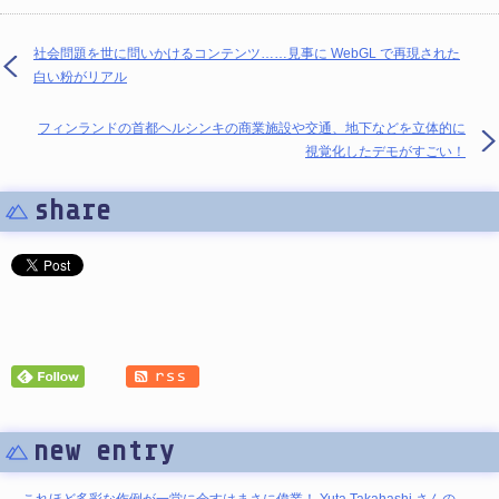
社会問題を世に問いかけるコンテンツ……見事に WebGL で再現された
白い粉がリアル
フィンランドの首都ヘルシンキの商業施設や交通、地下などを立体的に
視覚化したデモがすごい！
share
new entry
これほど多彩な作例が一堂に会すはまさに偉業！ Yuta Takahashi さんの