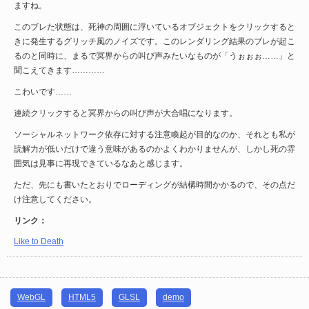
ますね。
このブレた状態は、死神の周囲に浮いているオブジェクトをクリックすると
きに発生するグリッチ風のノイズです。このレンダリング結果のブレが起こ
るのと同時に、まるで冥界からの叫び声みたいなものが「うぉぉぉ……」と
聞こえてきます…………
こわいです……
連続クリックすると冥界からの叫び声が大合唱になります。
ソーシャルネットワーク依存に対する注意喚起が目的なのか、それとも私が
読解力が低いだけで違う意味があるのかよくわかりませんが、しかし死の雰
囲気は見事に再現できているなあと感じます。
ただ、先にも書いたとおりでローディングが結構時間かかるので、その点だ
け注意してください。
リンク：
Like to Death
WebGL
HTML5
GLSL
demo