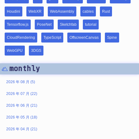
Houdini
WebXR
WebAssembly
cables
Rust
Tensorflow.js
PoseNet
Sketchfab
tutorial
CloudRendering
TypeScript
OffscreenCanvas
Spine
WebGPU
3DGS
monthly
2026 年 08 月 (5)
2026 年 07 月 (22)
2026 年 06 月 (21)
2026 年 05 月 (18)
2026 年 04 月 (21)