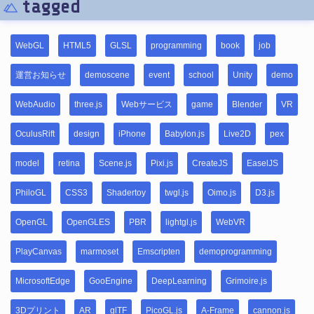
tagged
WebGL
HTML5
GLSL
programming
book
job
運営お知らせ
demoscene
event
school
Unity
demo
WebAudio
three.js
Webサービス
game
Blender
VR
OculusRift
design
iPhone
Babylon.js
Live2D
pex
model
retina
Scene.js
Pixi.js
CreateJS
EaselJS
PhiloGL
CSS3
Shadertoy
twgl.js
Oimo.js
D3.js
OpenGL
OpenGLES
PBR
lightgl.js
WebVR
PlayCanvas
marmoset
Emscripten
demoprogramming
MicrosoftEdge
GooEngine
DeepLearning
Grimoire.js
3Dプリント
AR
glTF
PicoGL.js
A-Frame
cannon.js