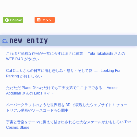
new entry
これほど多彩な作例が一堂に会すはまさに偉業！ Yuta Takahashi さんの
WEB R&D がやばい
Cat Clark さんの日常に潜む悲しみ・怒り・そして愛…… Looking For
Parking がおもしろい
ただただ Plane 並べただけでも工夫次第でここまでできる！ Ameen
Abdullah さんの Labs サイト
ペーパークラフトのような世界観を 3D で表現したウェブサイト！ チュー
トリアル動画やソースコードも公開中
宇宙と音楽をテーマに据えて描き出される壮大なスケールがおもしろい The
Cosmic Stage