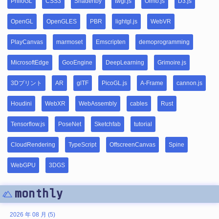
PhiloGL
CSS3
Shadertoy
twgl.js
Oimo.js
D3.js
OpenGL
OpenGLES
PBR
lightgl.js
WebVR
PlayCanvas
marmoset
Emscripten
demoprogramming
MicrosoftEdge
GooEngine
DeepLearning
Grimoire.js
3Dプリント
AR
glTF
PicoGL.js
A-Frame
cannon.js
Houdini
WebXR
WebAssembly
cables
Rust
Tensorflow.js
PoseNet
Sketchfab
tutorial
CloudRendering
TypeScript
OffscreenCanvas
Spine
WebGPU
3DGS
monthly
2026 年 08 月 (5)