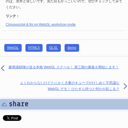
のは、意外と珍しいです。見た目もかっこいいので、ぜひチェックしてみて
ください。
リンク：
Clojurescript & thi.ng WebGL workshop invite
WebGL
HTML5
GLSL
demo
豪華講師陣が送る本格 WebGL スクール！ 第三期の募集を開始します！
よくわからないけどとにかく大量のキューブがひしめく不思議な
WebGL デモ！ ひたすら待つと何かが起こる？
share