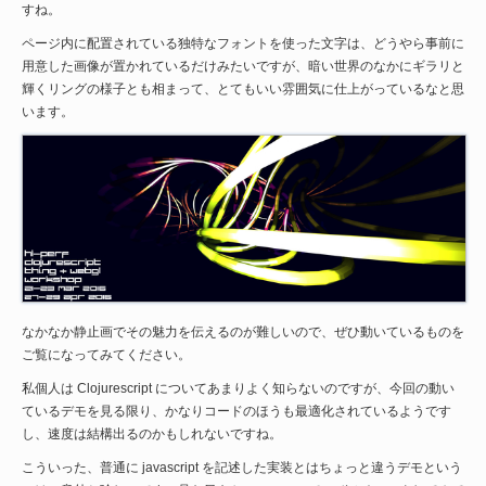
すね。
ページ内に配置されている独特なフォントを使った文字は、どうやら事前に
用意した画像が置かれているだけみたいですが、暗い世界のなかにギラリと
輝くリングの様子とも相まって、とてもいい雰囲気に仕上がっているなと思
います。
なかなか静止画でその魅力を伝えるのが難しいので、ぜひ動いているものを
ご覧になってみてください。
私個人は Clojurescript についてあまりよく知らないのですが、今回の動い
ているデモを見る限り、かなりコードのほうも最適化されているようです
し、速度は結構出るのかもしれないですね。
こういった、普通に javascript を記述した実装とはちょっと違うデモという