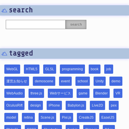
search
search
tagged
WebGL
HTML5
GLSL
programming
book
job
運営お知らせ
demoscene
event
school
Unity
demo
WebAudio
three.js
Webサービス
game
Blender
VR
OculusRift
design
iPhone
Babylon.js
Live2D
pex
model
retina
Scene.js
Pixi.js
CreateJS
EaselJS