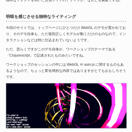
明暗を感じさせる独特なライティング
今回のサイトでは、トップページにひとつだけ WebGL のデモが置かれてお
り、そのデモ自体も、ただ規則正しくモデルが動くだけのものなので、イン
タラクションなどは特に仕込まれていないようです。
ただ、恐らくですがこのデモ自体が、ワークショップのテーマである
「Clojurescript」で記述されたものみたいですね。
ワークショップのセッションの中には WebGL や asm.js に関するものもあ
るようなので、ちょっと変化球的な内容ではありますがとてもおもしろそう
です。