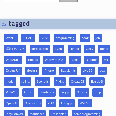
tagged
WebGL
HTML5
GLSL
programming
book
job
運営お知らせ
demoscene
event
school
Unity
demo
WebAudio
three.js
Webサービス
game
Blender
VR
OculusRift
design
iPhone
Babylon.js
Live2D
pex
model
retina
Scene.js
Pixi.js
CreateJS
EaselJS
PhiloGL
CSS3
Shadertoy
twgl.js
Oimo.js
D3.js
OpenGL
OpenGLES
PBR
lightgl.js
WebVR
PlayCanvas
marmoset
Emscripten
demoprogramming