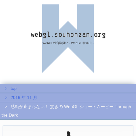
webgl.souhonzan.org
WebGL総合取扱い - WebGL 総本山 -
top
2016 年 11 月
感動が止まらない！ 驚きの WebGL ショートムービー Through
the Dark