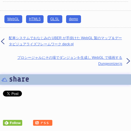
WebGL
HTML5
GLSL
demo
配車システムでおなじみの UBER が手掛けた WebGL 製のマップ＆デー
タビジュアライズフレームワーク deck.gl
プロシージャルにその場でダンジョンを生成し WebGL で描画する
Dungeonizer.js
share