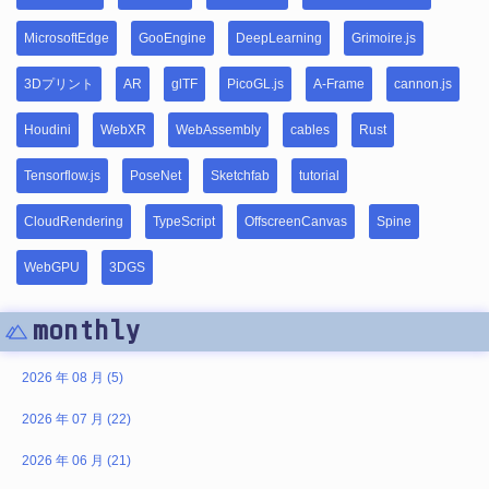
MicrosoftEdge
GooEngine
DeepLearning
Grimoire.js
3Dプリント
AR
glTF
PicoGL.js
A-Frame
cannon.js
Houdini
WebXR
WebAssembly
cables
Rust
Tensorflow.js
PoseNet
Sketchfab
tutorial
CloudRendering
TypeScript
OffscreenCanvas
Spine
WebGPU
3DGS
monthly
2026 年 08 月 (5)
2026 年 07 月 (22)
2026 年 06 月 (21)