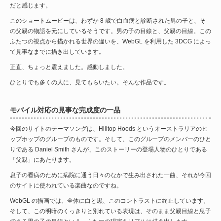
だと感じます。
このショートムービーは、わずか 8 歳で白血病と診断された男の子と、そ
の父親の物語を元にしているそうです。男の子の目線と、父親の目線。この
ふたつの視点から描かれる世界の違いを、WebGL を利用した 3DCG によっ
て見事なまでに描き出しています。
正直、ちょっと震えました。感動しました。
ひとりでも多くの人に、見てもらいたい。そんな作品です。
モバイル対応の見事な完成度の一品
今回のサイトのテーマソングは、Hilltop Hoods というオーストラリアのヒ
ップホップのグループのものです。そして、このグループのメンバーのひと
りである Daniel Smith さんが、このストーリーの登場人物のひとりである
「父親」にあたります。
息子の看病のために病院に通う日々のなかで生み出された一曲、それが今回
のサイトに使われている楽曲なのですね。
WebGL の描画では、全体に白と黒、このコントラストに終止しています。
そして、この明暗のくっきりと別れている表現は、そのまま父親目線と息子