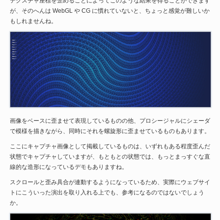
テクスチャ座標を歪めることによってこのような結果を得ることができます
が、そのへんは WebGL や CG に慣れていないと、ちょっと感覚が難しいか
もしれませんね。
画像をベースに歪ませて表現しているものの他、プロシージャルにシェーダ
で模様を描きながら、同時にそれを螺旋形に歪ませているものもあります。
ここにキャプチャ画像として掲載しているものは、いずれもある程度歪んだ
状態でキャプチャしていますが、もともとの状態では、もっとまっすぐな直
線的な造形になっているデモもありますね。
スクロールと歪み具合が連動するようになっているため、実際にウェブサイ
トにこういった演出を取り入れる上でも、参考になるのではないでしょう
か。