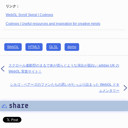
リンク：
WebGL Scroll Spiral | Codrops
Codrops | Useful resources and inspiration for creative minds
WebGL
HTML5
GLSL
demo
スクロール連動型のまるで炎が揺らぐような演出が面白い adidas UK の
WebGL 実装サイト！
シカゴ・ベアーズのファンたちの思いがたっぷり詰まった WebGL ドキ
ュメンタリー
share