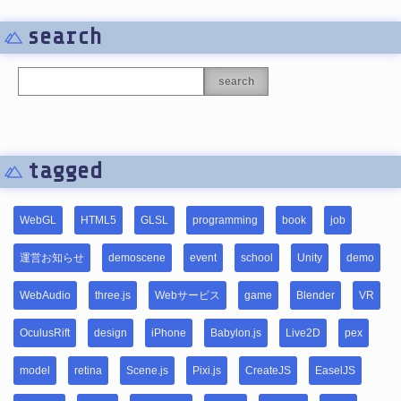
search
search
tagged
WebGL
HTML5
GLSL
programming
book
job
運営お知らせ
demoscene
event
school
Unity
demo
WebAudio
three.js
Webサービス
game
Blender
VR
OculusRift
design
iPhone
Babylon.js
Live2D
pex
model
retina
Scene.js
Pixi.js
CreateJS
EaselJS