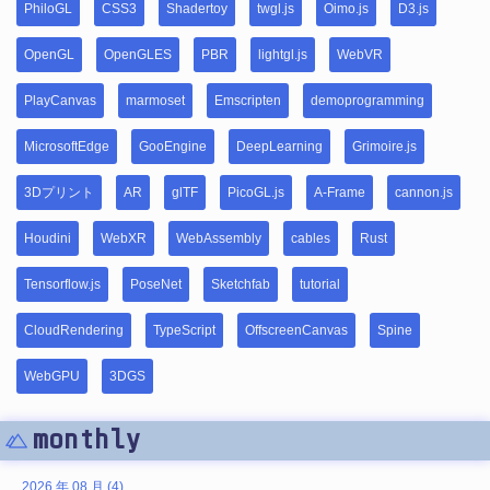
PhiloGL
CSS3
Shadertoy
twgl.js
Oimo.js
D3.js
OpenGL
OpenGLES
PBR
lightgl.js
WebVR
PlayCanvas
marmoset
Emscripten
demoprogramming
MicrosoftEdge
GooEngine
DeepLearning
Grimoire.js
3Dプリント
AR
glTF
PicoGL.js
A-Frame
cannon.js
Houdini
WebXR
WebAssembly
cables
Rust
Tensorflow.js
PoseNet
Sketchfab
tutorial
CloudRendering
TypeScript
OffscreenCanvas
Spine
WebGPU
3DGS
monthly
2026 年 08 月 (4)