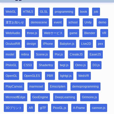
WebGL
HTML5
GLSL
programming
book
job
運営お知らせ
demoscene
event
school
Unity
demo
WebAudio
three.js
Webサービス
game
Blender
VR
OculusRift
design
iPhone
Babylon.js
Live2D
pex
model
retina
Scene.js
Pixi.js
CreateJS
EaselJS
PhiloGL
CSS3
Shadertoy
twgl.js
Oimo.js
D3.js
OpenGL
OpenGLES
PBR
lightgl.js
WebVR
PlayCanvas
marmoset
Emscripten
demoprogramming
MicrosoftEdge
GooEngine
DeepLearning
Grimoire.js
3Dプリント
AR
glTF
PicoGL.js
A-Frame
cannon.js