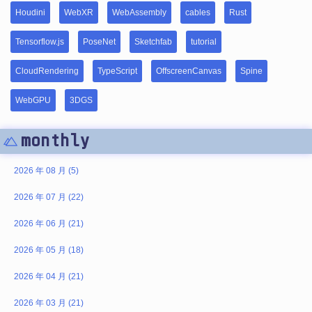
Houdini
WebXR
WebAssembly
cables
Rust
Tensorflow.js
PoseNet
Sketchfab
tutorial
CloudRendering
TypeScript
OffscreenCanvas
Spine
WebGPU
3DGS
monthly
2026 年 08 月 (5)
2026 年 07 月 (22)
2026 年 06 月 (21)
2026 年 05 月 (18)
2026 年 04 月 (21)
2026 年 03 月 (21)