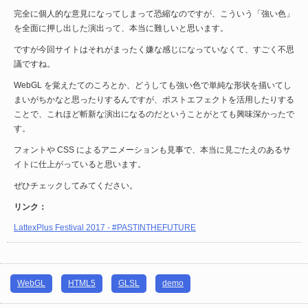
完全に個人的な意見になってしまって恐縮なのですが、こういう「強い色」
を全面に押し出した演出って、本当に難しいと思います。
ですが今回サイトはそれがまったく嫌な感じになっていなくて、すごく不思
議ですね。
WebGL を覚えたてのころとか、どうしても強い色で単純な形状を描いてし
まいがちかなと思ったりするんですが、ポストエフェクトを活用したりする
ことで、これほど斬新な演出になるのだということがとても興味深かったで
す。
フォントや CSS によるアニメーションも見事で、本当に見ごたえのあるサ
イトに仕上がっていると思います。
ぜひチェックしてみてください。
リンク：
LattexPlus Festival 2017 - #PASTINTHEFUTURE
WebGL
HTML5
GLSL
demo