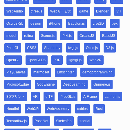
WebAudio
three.js
Webサービス
game
Blender
VR
OculusRift
design
iPhone
Babylon.js
Live2D
pex
model
retina
Scene.js
Pixi.js
CreateJS
EaselJS
PhiloGL
CSS3
Shadertoy
twgl.js
Oimo.js
D3.js
OpenGL
OpenGLES
PBR
lightgl.js
WebVR
PlayCanvas
marmoset
Emscripten
demoprogramming
MicrosoftEdge
GooEngine
DeepLearning
Grimoire.js
3Dプリント
AR
glTF
PicoGL.js
A-Frame
cannon.js
Houdini
WebXR
WebAssembly
cables
Rust
Tensorflow.js
PoseNet
Sketchfab
tutorial