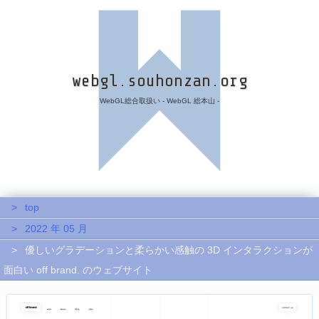
webgl.souhonzan.org
WebGL総合取扱い - WebGL 総本山 -
top
2022 年 05 月
優しいグラデーションと柔らかい感触の 3D インタラクションが
面白い off brand. のウェブサイト