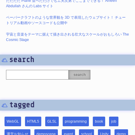
ただただ Plane 並べただけでも工夫次第でここまでできる！ Ameen
Abdullah さんの Labs サイト
ペーパークラフトのような世界観を 3D で表現したウェブサイト！ チュー
トリアル動画やソースコードも公開中
宇宙と音楽をテーマに据えて描き出される壮大なスケールがおもしろい The
Cosmic Stage
search
search
tagged
WebGL
HTML5
GLSL
programming
book
job
運営お知らせ
demoscene
event
school
Unity
demo