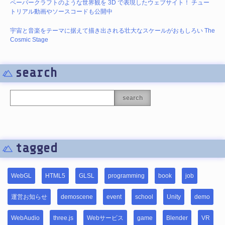
ペーパークラフトのような世界観を 3D で表現したウェブサイト！ チュー
トリアル動画やソースコードも公開中
宇宙と音楽をテーマに据えて描き出される壮大なスケールがおもしろい The
Cosmic Stage
search
search
tagged
WebGL
HTML5
GLSL
programming
book
job
運営お知らせ
demoscene
event
school
Unity
demo
WebAudio
three.js
Webサービス
game
Blender
VR