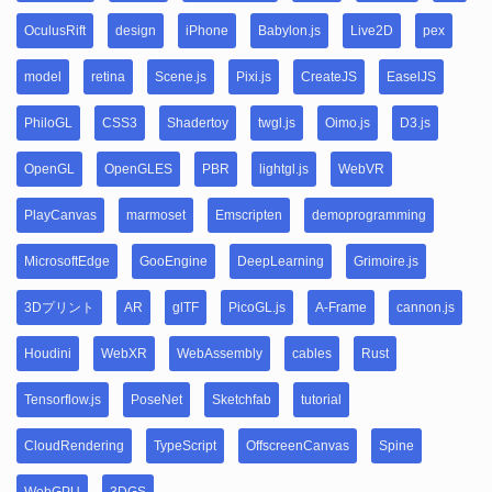
OculusRift
design
iPhone
Babylon.js
Live2D
pex
model
retina
Scene.js
Pixi.js
CreateJS
EaselJS
PhiloGL
CSS3
Shadertoy
twgl.js
Oimo.js
D3.js
OpenGL
OpenGLES
PBR
lightgl.js
WebVR
PlayCanvas
marmoset
Emscripten
demoprogramming
MicrosoftEdge
GooEngine
DeepLearning
Grimoire.js
3Dプリント
AR
glTF
PicoGL.js
A-Frame
cannon.js
Houdini
WebXR
WebAssembly
cables
Rust
Tensorflow.js
PoseNet
Sketchfab
tutorial
CloudRendering
TypeScript
OffscreenCanvas
Spine