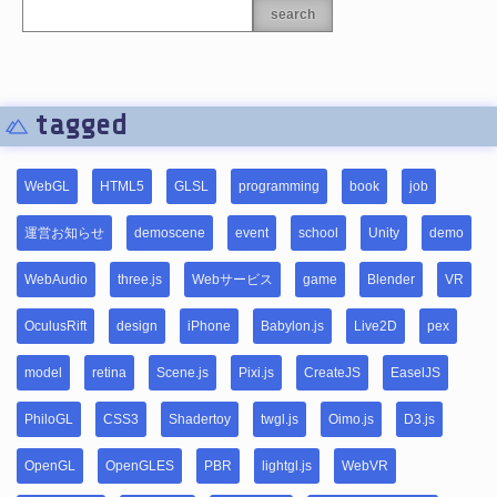
search
tagged
WebGL
HTML5
GLSL
programming
book
job
運営お知らせ
demoscene
event
school
Unity
demo
WebAudio
three.js
Webサービス
game
Blender
VR
OculusRift
design
iPhone
Babylon.js
Live2D
pex
model
retina
Scene.js
Pixi.js
CreateJS
EaselJS
PhiloGL
CSS3
Shadertoy
twgl.js
Oimo.js
D3.js
OpenGL
OpenGLES
PBR
lightgl.js
WebVR