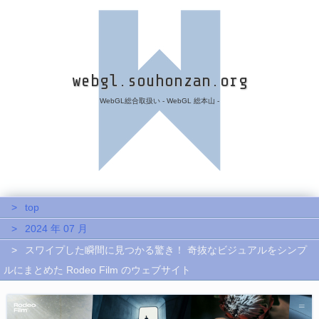
webgl.souhonzan.org
WebGL総合取扱い - WebGL 総本山 -
top
2024 年 07 月
スワイプした瞬間に見つかる驚き！ 奇抜なビジュアルをシンプ
ルにまとめた Rodeo Film のウェブサイト