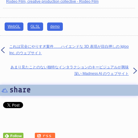
Rodeo Film, creative production collective - Rodeo Film
WebGL
GLSL
demo
これは完全にやりすぎ案件……ハイエンドな 3D 表現が目白押しの Igloo
Inc. のウェブサイト
あまり見たことのない独特なインタラクションのキービジュアルが興味
深い Madness AI のウェブサイト
share