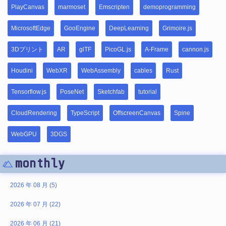
PlayCanvas
marmoset
Emscripten
demoprogramming
MicrosoftEdge
GooEngine
DeepLearning
Grimoire.js
3Dプリント
AR
glTF
PicoGL.js
A-Frame
cannon.js
Houdini
WebXR
WebAssembly
cables
Rust
Tensorflow.js
PoseNet
Sketchfab
tutorial
CloudRendering
TypeScript
OffscreenCanvas
Spine
WebGPU
3DGS
monthly
2026 年 08 月 (5)
2026 年 07 月 (22)
2026 年 06 月 (21)